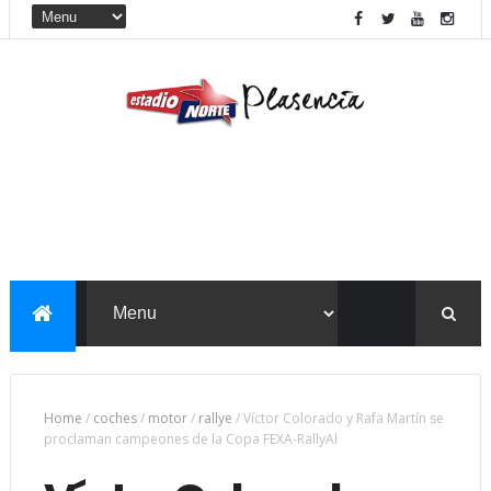
Home
/
coches
/
motor
/
rallye
/
Víctor Colorado y Rafa Martín se
proclaman campeones de la Copa FEXA-RallyAl