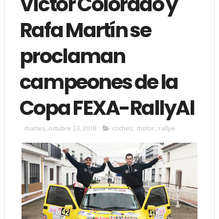
Víctor Colorado y
Rafa Martín se
proclaman
campeones de la
Copa FEXA-RallyAl
martes, octubre 23, 2018
coches
,
motor
,
rallye