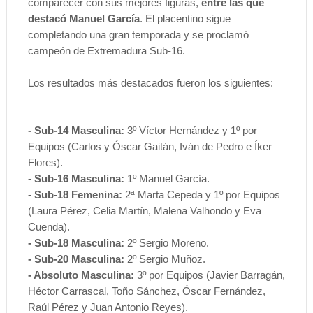
comparecer con sus mejores figuras,
entre las que
destacó Manuel García
. El placentino sigue
completando una gran temporada y se proclamó
campeón de Extremadura Sub-16.
Los resultados más destacados fueron los siguientes:
- Sub-14 Masculina:
3º Víctor Hernández y 1º por
Equipos (Carlos y Óscar Gaitán, Iván de Pedro
e Íker
Flores).
- Sub-16 Masculina:
1º Manuel García.
- Sub-18 Femenina:
2ª Marta Cepeda y 1º por Equipos
(Laura Pérez, Celia Martín, Malena Valhondo y Eva
Cuenda).
- Sub-18 Masculina:
2º Sergio Moreno.
- Sub-20 Masculina:
2º Sergio Muñoz.
- Absoluto Masculina:
3º por Equipos (Javier Barragán,
Héctor Carrascal, Toño Sánchez, Óscar Fernández,
Raúl Pérez y Juan Antonio Reyes).