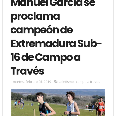
Manuel García se
proclama
campeón de
Extremadura Sub-
16 de Campo a
Través
martes, febrero 05, 2019
atletismo
,
campo a traves