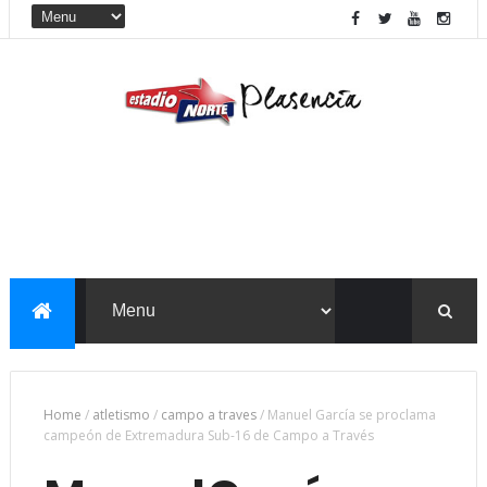
Home
/
atletismo
/
campo a traves
/
Manuel García se proclama
campeón de Extremadura Sub-16 de Campo a Través