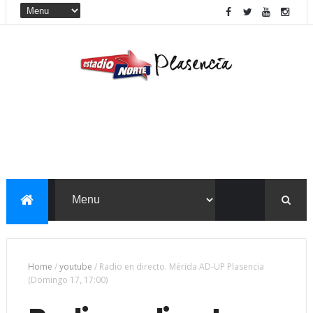
Home
/
youtube
/
Radio en directo. Mérida AD-UP Plasencia
(Domingo 17, 17:00)