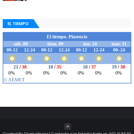
EL TIEMPO
Created By
ThemeXpose
| Contacta con Estadio Norte en: 927 41 83 39