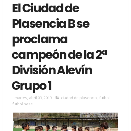
El Ciudad de
Plasencia B se
proclama
campeón de la 2ª
División Alevín
Grupo 1
martes, abril 09, 2019
ciudad de plasencia
,
futbol
,
futbol base