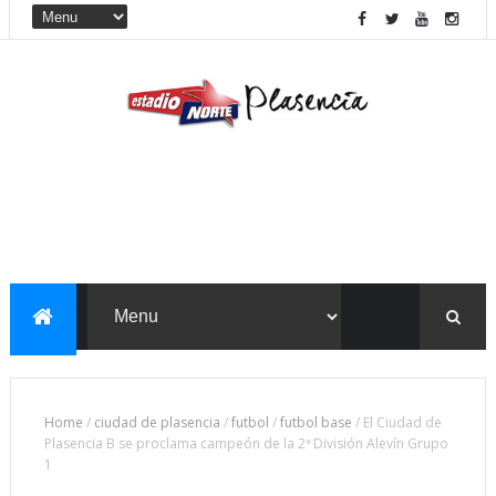
Home
/
ciudad de plasencia
/
futbol
/
futbol base
/
El Ciudad de
Plasencia B se proclama campeón de la 2ª División Alevín Grupo
1