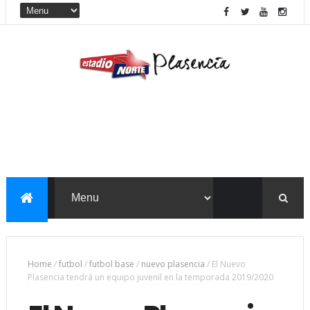
Home
/
futbol
/
futbol base
/
nuevo plasencia
/
El Nuevo
Plasencia tendrá un equipo juvenil en la temporada 2019/2020