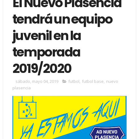
El Nuevo Plasencia
tendrá un equipo
juvenil en la
temporada
2019/2020
sábado, mayo 04, 2019
futbol
,
futbol base
,
nuevo
plasencia