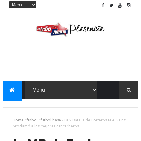
Home
/
futbol
/
futbol base
/
La V Batalla de Porteros M.A. Sainz
proclamó a los mejores cancerberos