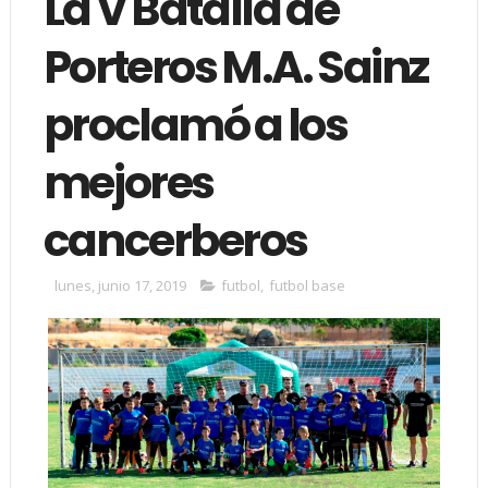
La V Batalla de
Porteros M.A. Sainz
proclamó a los
mejores
cancerberos
lunes, junio 17, 2019
futbol
,
futbol base