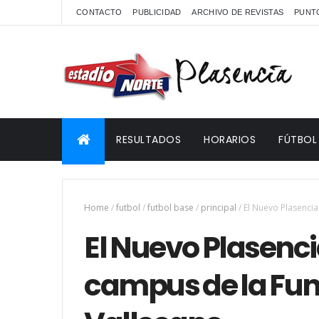
CONTACTO
PUBLICIDAD
ARCHIVO DE REVISTAS
PUNTO
RESULTADOS
HORARIOS
FÚTBOL
Home
/
futbol
/
futbol base
/
principal
/
El Nuevo Plasencia
El Nuevo Plasenci
campus de la Fun