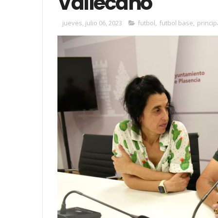
Vallecano
jueves, julio 06, 2023
futbol
,
futbol base
,
princip