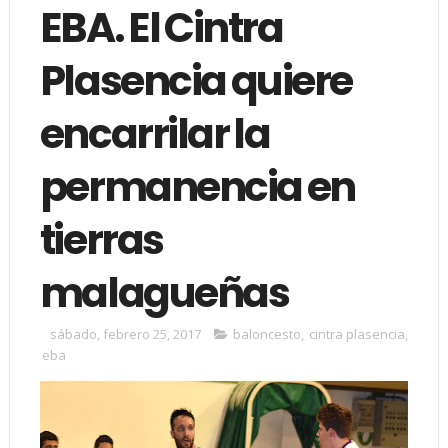
EBA. El Cintra
Plasencia quiere
encarrilar la
permanencia en
tierras
malagueñas
sábado, febrero 25, 2017
baloncesto
,
cintra plasencia
,
eba