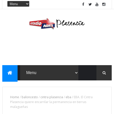
Home
/
baloncesto
/
cintra plasencia
/
eba
/
EBA. El Cintra
Plasencia quiere encarrilar la permanencia en tierras
malagueñas