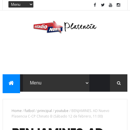
Home
/
futbol
/
principal
/
youtube
/
BENJAMINES. AD Nuevo
Plasencia C-CP Chinato B (Sábado 12 de febrero, 11:00)