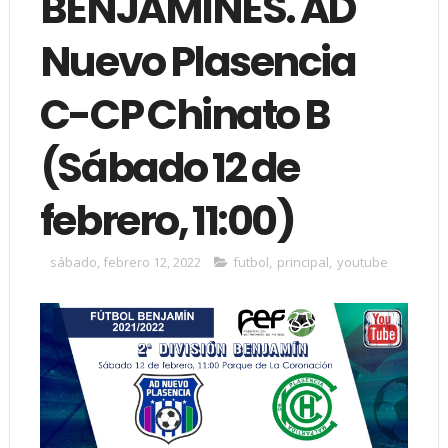
BENJAMINES. AD
Nuevo Plasencia
C-CP Chinato B
(Sábado 12 de
febrero, 11:00)
sábado, febrero 12, 2022
futbol
,
principal
,
youtube