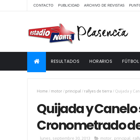
CONTACTO
PUBLICIDAD
ARCHIVO DE REVISTAS
PUNTO
RESULTADOS
HORARIOS
FÚTBOL
Home
/
motor
/
principal
/
rallyes de tierra
/
Quijada y Can
Quijada y Canelo 
Cronometrado de
lunes, septiembre 30, 2013
motor
,
principal
,
rall