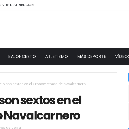
S DE DISTRIBUCIÓN
BALONCESTO
ATLETISMO
MÁS DEPORTE
VÍDEO
elo son sextos en el Cronometrado de Navalcarnero
son sextos en el
 Navalcarnero
yes de tierra