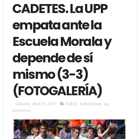
CADETES. La UPP
empata ante la
Escuela Morala y
depende de sí
mismo (3-3)
(FOTOGALERÍA)
sábado, abril 01, 2017
futbol
,
futbol base
,
up
plasencia