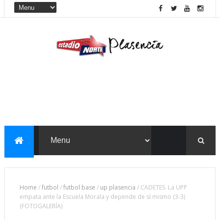
Home
/
futbol
/
futbol base
/
up plasencia
/
CADETES. La UPP
empata ante la Escuela Morala y depende de sí mismo (3-3)
(FOTOGALERÍA)