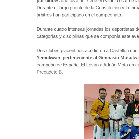
por clubes
que tuvo por sede el Palacio d’Or de la
Durante el largo puente de la Constitución y la I
árbitros han participado en el campeonato.
Durante cuatro intensas jornadas los deportistas d
categorías y disciplinas que se componía este eve
Dos clubes placentinos acudieron a Castellón con
Yemukwan, perteneciente al Gimnasio Musulw
campeón de España. El Losan a Adrián Mota en ca
Precadete B.