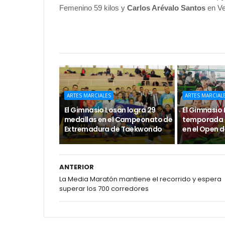
Femenino 59 kilos y
Carlos Arévalo Santos
en Ve
ARTES MARCIALES
ARTES MARCIAL
El Gimnasio Losan logra 29
El Gimnasio 
medallas en el Campeonato de
temporada 
Extremadura de Taekwondo
en el Open 
ANTERIOR
La Media Maratón mantiene el recorrido y espera
superar los 700 corredores