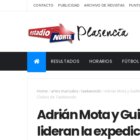
CONTACTO
PUBLICIDAD
ARCHIVO DE REVISTAS
PUNTO
RESULTADOS
HORARIOS
FÚTBOL
Home
/
artes marciales
/
taekwondo
/
Adrián Mota y Guill
Clubes de Taekwondo
Adrián Mota y Gu
lideran la expedic