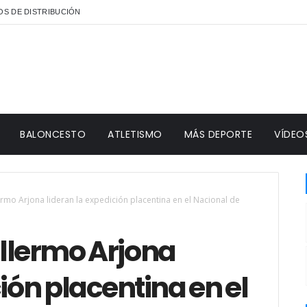
S DE DISTRIBUCIÓN
BALONCESTO
ATLETISMO
MÁS DEPORTE
VÍDEO
ermo Arjona lideran la expedición placentina en el Nacional de
illermo Arjona
ión placentina en el