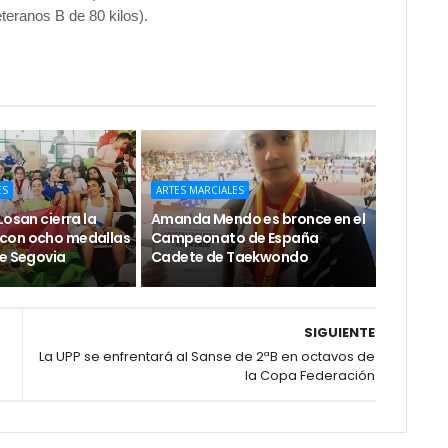
teranos B de 80 kilos).
ES
ARTES MARCIALES
Losan cierra la
Amanda Mendo es bronce en el
con ocho medallas
Campeonato de España
de Segovia
Cadete de Taekwondo
SIGUIENTE
La UPP se enfrentará al Sanse de 2ªB en octavos de
la Copa Federación