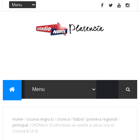
Home
/
ciconia negra b
/
cronica
/
futbol
/
primera regional
/
principal
/
CRÓNICA. El infortunio se vuelve a cebar con el
Ciconia B (3-0)