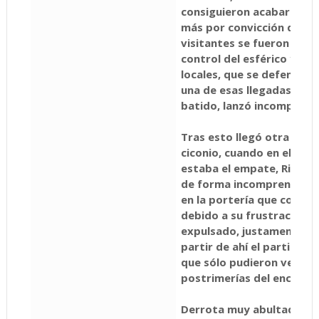
consiguieron acabar en po
más por convicción que po
visitantes se fueron hacie
control del esférico y lle
locales, que se defendían
una de esas llegadas, el d
batido, lanzó incomprensi
Tras esto llegó otra vez el
ciconio, cuando en el min
estaba el empate, Riki ma
de forma incomprensible.
en la portería que corresp
debido a su frustración y
expulsado, justamente, p
partir de ahí el partido a
que sólo pudieron ver cóm
postrimerías del encuent
Derrota muy abultada par