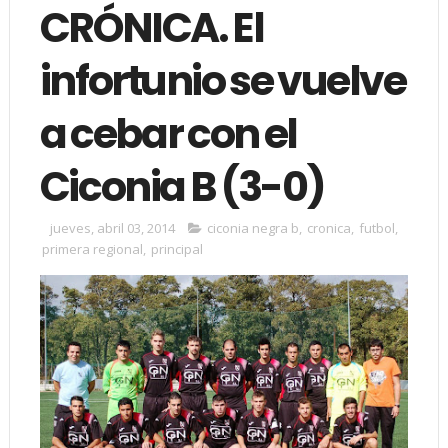
CRÓNICA. El
infortunio se vuelve
a cebar con el
Ciconia B (3-0)
jueves, abril 03, 2014
ciconia negra b
,
cronica
,
futbol
,
primera regional
,
principal