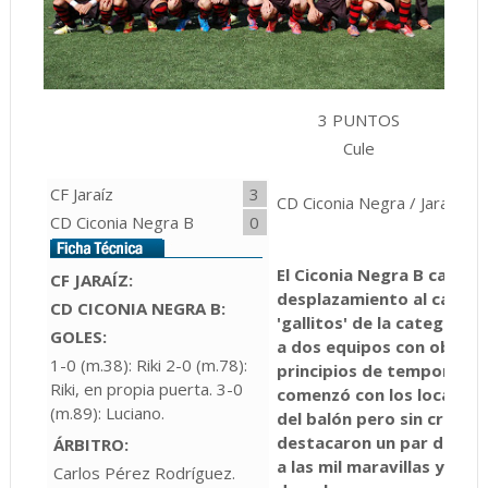
3 PUNTOS
2 
Cule
CF Jaraíz
3
CD Ciconia Negra / Jaraíz de
CD Ciconia Negra B
0
El Ciconia Negra B cayó p
CF JARAÍZ:
desplazamiento al campo d
CD CICONIA NEGRA B:
'gallitos' de la categoría.
GOLES:
a dos equipos con objeti
1-0 (m.38): Riki 2-0 (m.78):
principios de temporada.
Riki, en propia puerta. 3-0
comenzó con los locales 
(m.89): Luciano.
del balón pero sin crear 
destacaron un par de tiro
ÁRBITRO:
a las mil maravillas y var
Carlos Pérez Rodríguez.