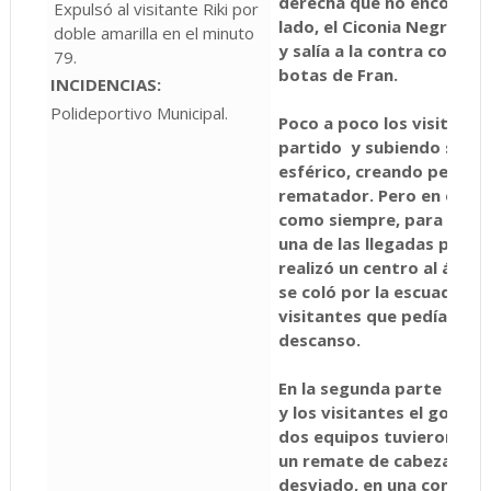
derecha que no encontra
Expulsó al visitante Riki por
lado, el Ciconia Negra B 
doble amarilla en el minuto
y salía a la contra con pe
79.
botas de Fran.
INCIDENCIAS:
Polideportivo Municipal.
Poco a poco los visitante
partido y subiendo su por
esférico, creando peligro
rematador. Pero en
el min
como siempre, para el Ci
una de las llegadas por ba
realizó un centro al áre
se coló por la escuadra (1
visitantes que pedían a gr
descanso.
En la segunda parte los l
y los visitantes el gol qu
dos equipos tuvieron ocas
un remate de cabeza de R
desviado, en una contra d