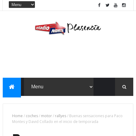
Home
/
coches
/
motor
/
rallyes
/
Buenas sensaciones para Paco
Montes y David Collado en el inicio de temporada