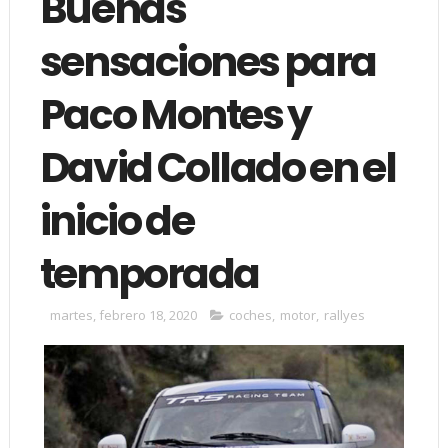
Buenas
sensaciones para
Paco Montes y
David Collado en el
inicio de
temporada
martes, febrero 18, 2020
coches
,
motor
,
rallyes