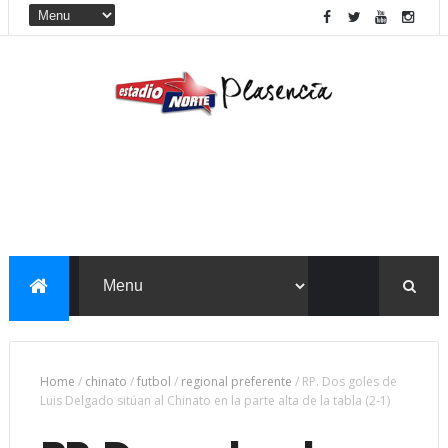
Home
/
chinato
/
futbol
/
regional preferente
/
RP. Dos goles de
Luis Delgado sitúan al Chinato en la parte alta de la tabla (2-1)