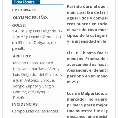
Partido duro el que se p
CP CHINATO.
municipal Era de las Mat
OLYMPIC PELEÑO.
aguerridos y competitivo
tres puntos en todo mome
GOLES:
el partido tuvo mucho má
1-0 (m.29): Luis Delgado. 1-
típico de la categoría do
1 (m.53): David Gómez. 2-1
y la intensidad en la dis
(m.63): Luis Delgado, de
penalti.
El C. P. Chinato fue super
ÁRBITRO:
minutos. Prueba de ello f
Molano Casas. Mostró
acercamientos hasta que 
tarjetas amarillas a Vieri y
Alexánder, el delantero l
Luis Delgado, del Chinato; y
perdonó en un mano a man
a Juan Antonio, Enrique,
m.29).
Sergio Zapata y Sergio
Gómez, del Olympic
Los de Malpartida, a pesa
Peleño.
marcador, no bajaron el r
INCIDENCIAS:
primera parte mejor que l
Una muestra fue el gol anu
Campo Eras de las Matas.
descanso, una decisión m