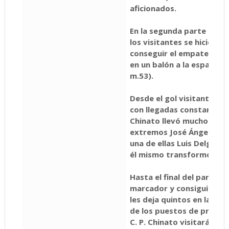
aficionados.
En la segunda parte camb
los visitantes se hicieron
conseguir el empate por
en un balón a la espalda d
m.53).
Desde el gol visitante el
con llegadas constantes 
Chinato llevó mucho pelig
extremos José Ángel y Jo
una de ellas Luis Delgado 
él mismo transformó la p
Hasta el final del partido
marcador y consiguieron 
les deja quintos en la clas
de los puestos de privile
C. P. Chinato visitará el 