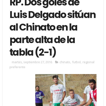
RP. Dos goles de
Luis Delgado sitúan
al Chinato en la
parte alta de la
tabla (2-1)
martes, septiembre 27, 2016
chinato
,
futbol
,
regional
preferente